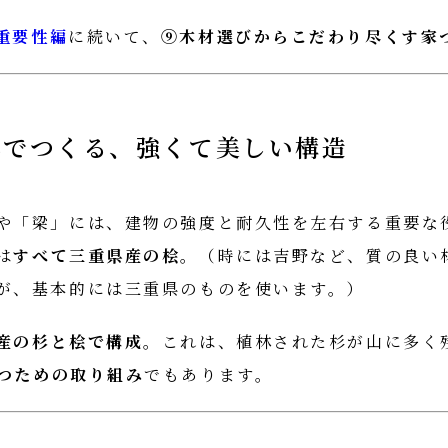
重要性編
に続いて、
⑨木材選びからこだわり尽くす家
杉でつくる、強くて美しい構造
や「梁」には、建物の強度と耐久性を左右する重要な
は
すべて三重県産の桧
。（時には吉野など、質の良い
が、基本的には三重県のものを使います。）
産の杉と桧で構成
。これは、植林された杉が山に多く
つための取り組み
でもあります。