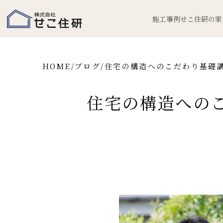
施工事例
せこ住研の家
HOME
/
ブログ
/
住宅の構造へのこだわり基礎
住宅の構造への