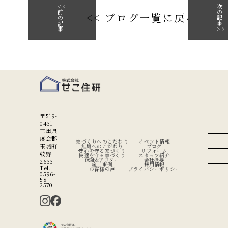
<<
次
前
の
<< ブログ一覧に戻る
の
記
記
事
事
>>
〒519-
0431
三重県
度会郡
家づくりへのこだわり
イベント情報
玉城町
無垢へのこだわり
ブログ
安心を守る家づくり
リフォーム
蚊野
快適を守る家づくり
スタッフ紹介
保証&アフター
会社概要
2633
施工事例
採用情報
Tel.
お客様の声
プライバシーポリシー
0596-
58-
2570