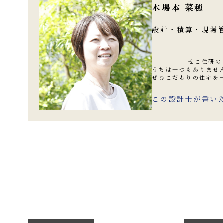
木場本 菜穂
設計・積算・現場管
せこ住研のおうち
うちは一つもありませ
ぜひこだわりの住宅を
この設計士が書い