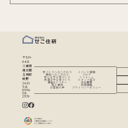
〒519-
0431
三重県
度会郡
家づくりへのこだわり
イベント情報
玉城町
無垢へのこだわり
ブログ
安心を守る家づくり
リフォーム
蚊野
快適を守る家づくり
スタッフ紹介
保証&アフター
会社概要
2633
施工事例
採用情報
Tel.
お客様の声
プライバシーポリシー
0596-
58-
2570