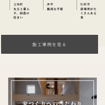
玉城町
津市
松阪市
丸太と暮ら
風流な平屋
居場所がた
す、回遊の
くさんある
住まい
家
施工事例を見る
家づくりへのこだわり