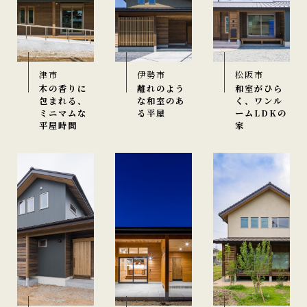
津市
伊勢市
松阪市
木の香りに
離れのよう
和室がひら
包まれる、
な和室のあ
く、ワンル
ミニマムな
る平屋
ームLDKの
平屋時間
家