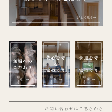
詳しく見る
安心を守
快適を守
無垢への
る
る
こだわり
家づくり
家づくり
詳し
詳し
詳し
く見
く見
く見
る
る
る
お問い合わせはこちらから