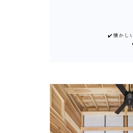
✔️懐かし