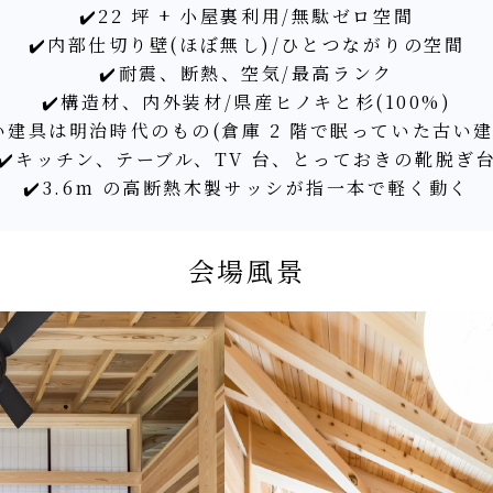
✔️22 坪 + 小屋裏利用/無駄ゼロ空間
✔️内部仕切り壁(ほぼ無し)/ひとつながりの空間
✔️耐震、断熱、空気/最高ランク
✔️構造材、内外装材/県産ヒノキと杉(100%)
い建具は明治時代のもの(倉庫 2 階で眠っていた古い
✔️キッチン、テーブル、TV 台、とっておきの靴脱ぎ
✔️3.6m の高断熱木製サッシが指一本で軽く動く
会場風景