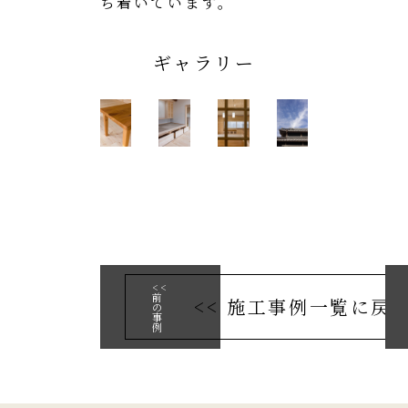
ち着いています。
ギャラリー
<<
前
<< 施工事例一覧に戻
の
事
例