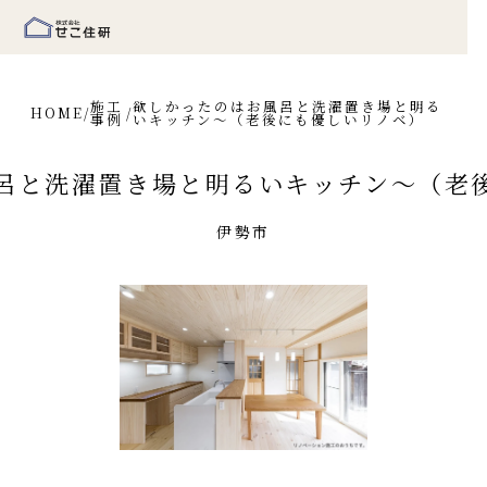
施工
欲しかったのはお風呂と洗濯置き場と明る
HOME
/
/
事例
いキッチン～（老後にも優しいリノベ）
呂と洗濯置き場と明るいキッチン～（老
伊勢市