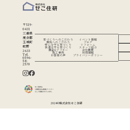
〒519-
0431
三重県
度会郡
家づくりへのこだわり
イベント情報
玉城町
無垢へのこだわり
ブログ
安心を守る家づくり
リフォーム
蚊野
快適を守る家づくり
スタッフ紹介
保証&アフター
会社概要
2633
施工事例
採用情報
Tel.
お客様の声
プライバシーポリシー
0596-
58-
2570
2024©︎株式会社せこ住研